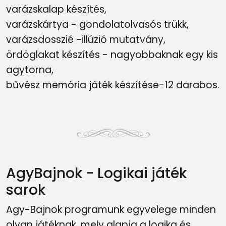
varázskalap készítés,
varázskártya - gondolatolvasós trükk,
varázsdosszié -illúzió mutatvány,
ördöglakat készítés - nagyobbaknak egy kis
agytorna,
bűvész memória játék készítése-12 darabos.
AgyBajnok - Logikai játék
sarok
Agy-Bajnok programunk egyvelege minden
olyan játéknak, mely alapja a logika és