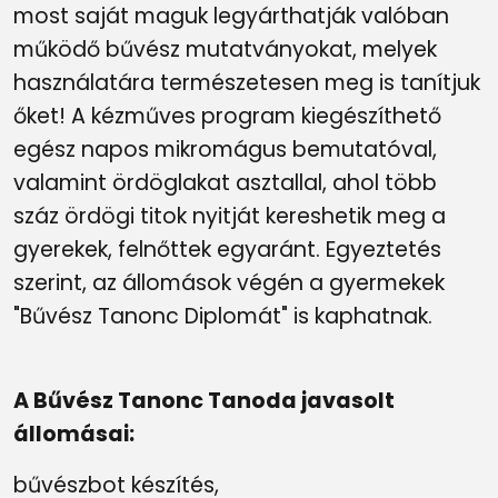
most saját maguk legyárthatják valóban
működő bűvész mutatványokat, melyek
használatára természetesen meg is tanítjuk
őket! A kézműves program kiegészíthető
egész napos mikromágus bemutatóval,
valamint ördöglakat asztallal, ahol több
száz ördögi titok nyitját kereshetik meg a
gyerekek, felnőttek egyaránt. Egyeztetés
szerint, az állomások végén a gyermekek
"Bűvész Tanonc Diplomát" is kaphatnak.
A Bűvész Tanonc Tanoda javasolt
állomásai:
bűvészbot készítés,