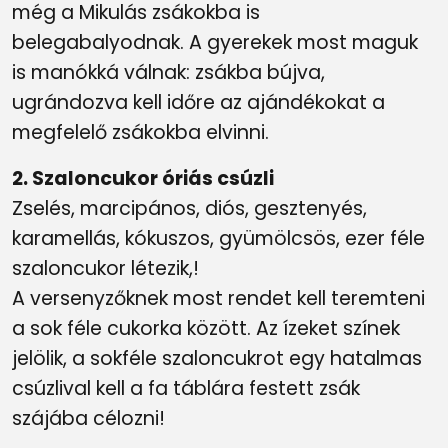
még a Mikulás zsákokba is
belegabalyodnak. A gyerekek most maguk
is manókká válnak: zsákba bújva,
ugrándozva kell időre az ajándékokat a
megfelelő zsákokba elvinni.
2. Szaloncukor óriás csúzli
Zselés, marcipános, diós, gesztenyés,
karamellás, kókuszos, gyümölcsös, ezer féle
szaloncukor létezik,!
A versenyzőknek most rendet kell teremteni
a sok féle cukorka között. Az ízeket színek
jelölik, a sokféle szaloncukrot egy hatalmas
csúzlival kell a fa táblára festett zsák
szájába célozni!