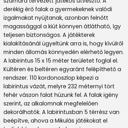
számára tervezett játékos útvesztő. A
derékig érő falak a gyermekeknek valódi
izgalmakat nyújtanak, azonban felnőtt
magassággal a kiút könnyen átlátható, így
teljesen biztonságos. A játékterek
kialakításánál ügyeltünk arra is, hogy kívülről
minden állomás könnyedén elérhető legyen.
A labirintus 15 x 15 méter területet foglal el.
Kültéren és beltéren egyaránt felépíthető a
rendszer. 110 kordonoszlop képezi a
labirintus vázát, melyre 232 méternyi tört
fehér vászon falat húzunk fel. A falak igény
szerint, az alkalomnak megfelelően
dekorálhatók. A labirintusban 5 térrész van
beépítve, ahova a Mikulás játékokat el