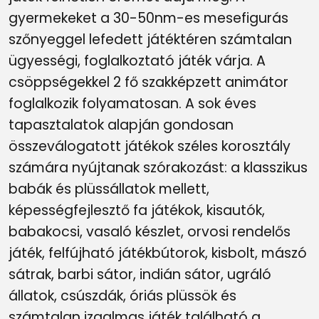
gyermekeket a 30-50nm-es mesefigurás
szőnyeggel lefedett játéktéren számtalan
ügyességi, foglalkoztató játék várja. A
csöppségekkel 2 fő szakképzett animátor
foglalkozik folyamatosan. A sok éves
tapasztalatok alapján gondosan
összeválogatott játékok széles korosztály
számára nyújtanak szórakozást: a klasszikus
babák és plüssállatok mellett,
képességfejlesztő fa játékok, kisautók,
babakocsi, vasaló készlet, orvosi rendelős
játék, felfújható játékbútorok, kisbolt, mászó
sátrak, barbi sátor, indián sátor, ugráló
állatok, csúszdák, óriás plüssök és
számtalan izgalmas játék található a