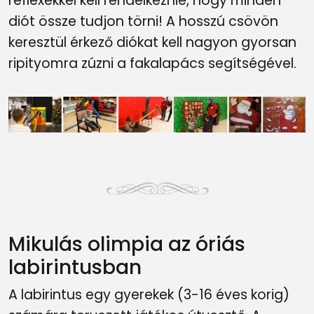
reflexekkel kell rendelkeznie, hogy minden
diót össze tudjon törni! A hosszú csövön
keresztül érkező diókat kell nagyon gyorsan
ripityomra zúzni a fakalapács segítségével.
Mikulás olimpia az óriás
labirintusban
A labirintus egy gyerekek (3-16 éves korig)