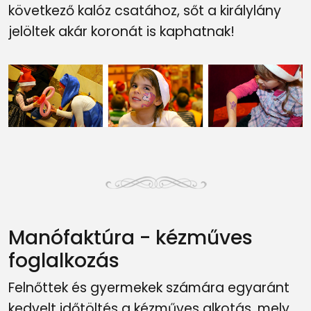
következő kalóz csatához, sőt a királylány
jelöltek akár koronát is kaphatnak!
Manófaktúra - kézműves
foglalkozás
Felnőttek és gyermekek számára egyaránt
kedvelt időtöltés a kézműves alkotás, mely