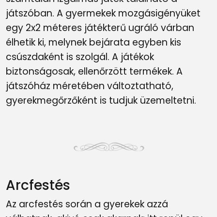
játszóban. A gyermekek mozgásigényüket
egy 2x2 méteres játékterű ugráló várban
élhetik ki, melynek bejárata egyben kis
csúszdaként is szolgál. A játékok
biztonságosak, ellenőrzött termékek. A
játszóház méretében változtatható,
gyerekmegőrzőként is tudjuk üzemeltetni.
Arcfestés
Az arcfestés során a gyerekek azzá