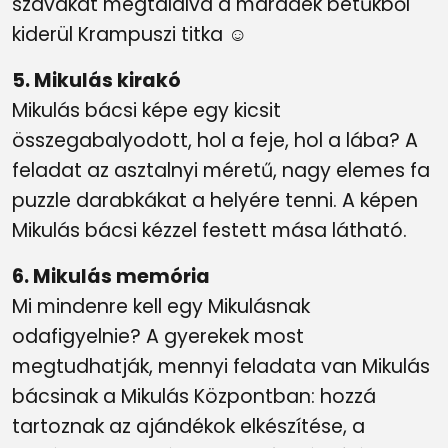
szavakat megtalálva a maradék betűkből
kiderül Krampuszi titka ☺
5. Mikulás kirakó
Mikulás bácsi képe egy kicsit
összegabalyodott, hol a feje, hol a lába? A
feladat az asztalnyi méretű, nagy elemes fa
puzzle darabkákat a helyére tenni. A képen
Mikulás bácsi kézzel festett mása látható.
6. Mikulás memória
Mi mindenre kell egy Mikulásnak
odafigyelnie? A gyerekek most
megtudhatják, mennyi feladata van Mikulás
bácsinak a Mikulás Központban: hozzá
tartoznak az ajándékok elkészítése, a