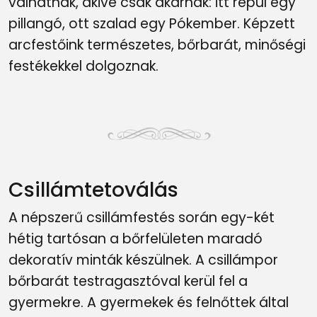
válhatnak, akivé csak akarnak: itt repül egy
pillangó, ott szalad egy Pókember. Képzett
arcfestőink természetes, bőrbarát, minőségi
festékekkel dolgoznak.
Csillámtetoválás
A népszerű csillámfestés során egy-két
hétig tartósan a bőrfelületen maradó
dekoratív minták készülnek. A csillámpor
bőrbarát testragasztóval kerül fel a
gyermekre. A gyermekek és felnőttek által