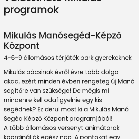
programok
Mikulás Manósegéd-Képző
Központ
4-6-9 állomásos térjáték park gyerekeknek
Mikulás bácsinak évről évre több dolga
akad, ezért minden évben rengeteg új Manó
segítőre van szüksége! De mégis mi
mindenre kell odafigyelnie egy kis
segédnek? Ez derül most ki a Mikulás Manó
Segéd Képző Központ programjából!
A több állomásos versenyt animátorok
koordinálják egész nap. A pontokat egy