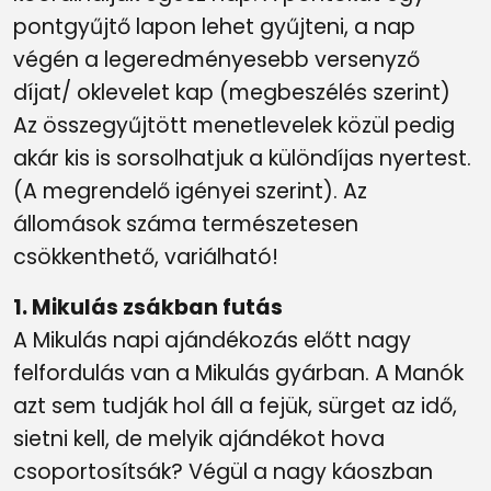
pontgyűjtő lapon lehet gyűjteni, a nap
végén a legeredményesebb versenyző
díjat/ oklevelet kap (megbeszélés szerint)
Az összegyűjtött menetlevelek közül pedig
akár kis is sorsolhatjuk a különdíjas nyertest.
(A megrendelő igényei szerint). Az
állomások száma természetesen
csökkenthető, variálható!
1. Mikulás zsákban futás
A Mikulás napi ajándékozás előtt nagy
felfordulás van a Mikulás gyárban. A Manók
azt sem tudják hol áll a fejük, sürget az idő,
sietni kell, de melyik ajándékot hova
csoportosítsák? Végül a nagy káoszban