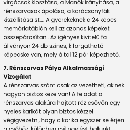
virgácsok kiosztása, a Manók irányítása, a
rénszarvasok ápolása, a karácsonyfák
kiszállítása st…. A gyerekeknek a 24 képes
memóriatáblán kell az azonos képeket
összepárosítani. Az igényes kivitelű fa
állványon 24 db színes, kiforgatható
képecske van, mely által 12 pár képezhető.
7. Rénszarvas Pálya Alkalmassági
Vizsgálat
A rénszarvas szánt csak az vezetheti, akinek
nagyon biztos keze van! A feladat a
rénszarvas alakúra hajtott réz csövön egy
nyeles karikát olyan biztos kézzel
végigvezetni, hogy a karika egyszer se érjen
a csőhöz, különben csilingelést hallunk!