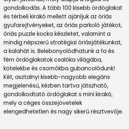
gondolkodás. A több 100 kisebb ördöglakat
és térbeli kirakó mellett ajánljuk az óriás
gyufarejtvényeket, az óriás parkoló játékot,
óriás puzzle kocka készletet, valamint a
mindig népszerű stratégiai óriásjátékunkat,
a kalahát is. Belebonyolódhatunk a fa és
fém ördöglakatok csalóka világába,
kötelekbe és csomókba gubancolódunk!
Két, asztalnyi kisebb-nagyobb elegáns
megjelenésű, kézben tartva játszható,
gondolkodtató ördöglakat s mini kirakó,
mely a céges összejövetelek
elengedhetetlen és nagy sikerű résztvevője.